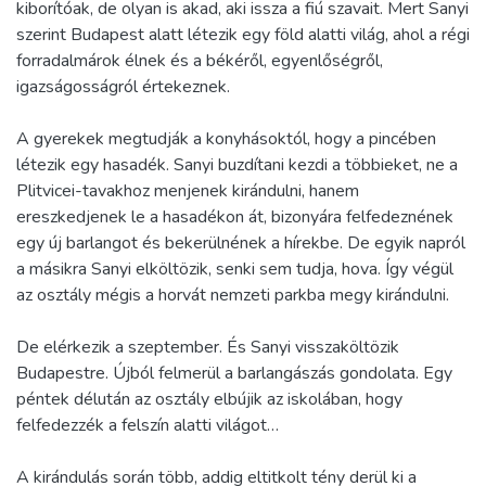
kiborítóak, de olyan is akad, aki issza a fiú szavait. Mert Sanyi
szerint Budapest alatt létezik egy föld alatti világ, ahol a régi
forradalmárok élnek és a békéről, egyenlőségről,
igazságosságról értekeznek.
A gyerekek megtudják a konyhásoktól, hogy a pincében
létezik egy hasadék. Sanyi buzdítani kezdi a többieket, ne a
Plitvicei-tavakhoz menjenek kirándulni, hanem
ereszkedjenek le a hasadékon át, bizonyára felfedeznének
egy új barlangot és bekerülnének a hírekbe. De egyik napról
a másikra Sanyi elköltözik, senki sem tudja, hova. Így végül
az osztály mégis a horvát nemzeti parkba megy kirándulni.
De elérkezik a szeptember. És Sanyi visszaköltözik
Budapestre. Újból felmerül a barlangászás gondolata. Egy
péntek délután az osztály elbújik az iskolában, hogy
felfedezzék a felszín alatti világot…
A kirándulás során több, addig eltitkolt tény derül ki a