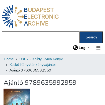
B
UDAPEST
E
LECTRONIC
A
RCHIVE
Search
(current
Log In
Home
0307 - Krúdy Gyula Könyvtár
Communities & Collections
Kuckó Könyvtár könyvajánlói
All of DSpace
Ajánló 9789635992959
Statistics
Ajánló 9789635992959
About us