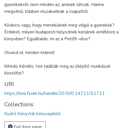
gyerekekről; nem minden az, aminek látszik. Hanna
megsérül, többen elszakadnak a csapattól.
Kíváncsi vagy, hogy menekülnek meg végül a gyerekek?
Érdekel, milyen budapesti helyszínek kerülnek említésre a
könyvben? Egyáltalán, mi az a Petőfi-vírus?
Olvasd el, minden kiderül!
Kihívás Kérdés: Hol találták meg az útépítő munkások
Kristófot?
URI
https://bea.fszek.hu/handle/20.500.14711/51711
Collections
Kuckó Könyvtár könyvajánlói
Full item page