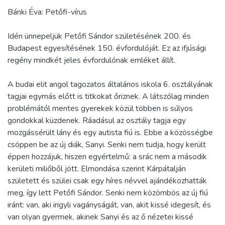
Bánki Éva: Petőfi-vírus
Idén ünnepeljük Petőfi Sándor születésének 200. és
Budapest egyesítésének 150. évfordulóját. Ez az ifjúsági
regény mindkét jeles évfordulónak emléket állít.
A budai elit angol tagozatos általános iskola 6. osztályának
tagjai egymás előtt is titkokat őriznek. A látszólag minden
problémától mentes gyerekek közül többen is súlyos
gondokkal küzdenek. Ráadásul az osztály tagja egy
mozgássérült lány és egy autista fiú is. Ebbe a közösségbe
csöppen be az új diák, Sanyi. Senki nem tudja, hogy került
éppen hozzájuk, hiszen egyértelmű: a srác nem a második
kerületi miliőből jött. Elmondása szerint Kárpátalján
született és szülei csak egy híres névvel ajándékozhatták
meg, így lett Petőfi Sándor. Senki nem közömbös az új fiú
iránt: van, aki irigyli vagányságát, van, akit kissé idegesít, és
van olyan gyermek, akinek Sanyi és az ő nézetei kissé