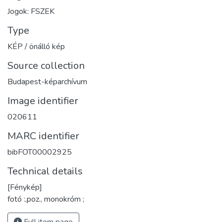
Jogok: FSZEK
Type
KÉP / önálló kép
Source collection
Budapest-képarchívum
Image identifier
020611
MARC identifier
bibFOT00002925
Technical details
[Fénykép]
fotó :,poz., monokróm ;
Full item page