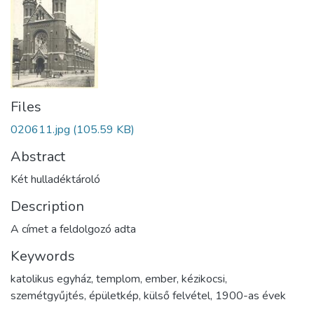
Files
020611.jpg
(105.59 KB)
Abstract
Két hulladéktároló
Description
A címet a feldolgozó adta
Keywords
katolikus egyház
,
templom
,
ember
,
kézikocsi
,
szemétgyűjtés
,
épületkép
,
külső felvétel
,
1900-as évek