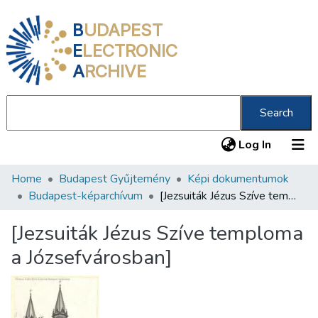
B
UDAPEST
E
LECTRONIC
A
RCHIVE
Search
(current
Log In
Home
Budapest Gyűjtemény
Képi dokumentumok
Communities & Collections
Budapest-képarchívum
[Jezsuiták Jézus Szíve temploma a Józsefvárosban]
All of DSpace
[Jezsuiták Jézus Szíve temploma
Statistics
a Józsefvárosban]
About us