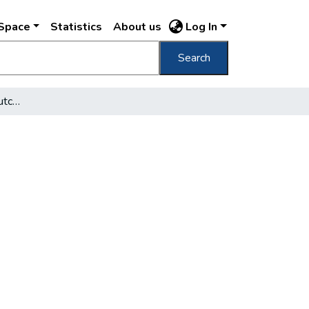
DSpace
Statistics
About us
Log In
Search
A Petőfi-utcát "Kazár"-utcának nevezték el