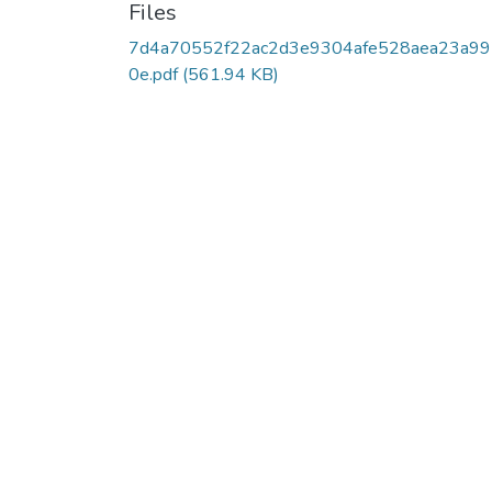
Files
7d4a70552f22ac2d3e9304afe528aea23a9
0e.pdf
(561.94 KB)