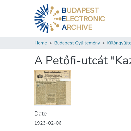
B
UDAPEST
E
LECTRONIC
A
RCHIVE
Home
Budapest Gyűjtemény
Különgyűjt
A Petőfi-utcát "Ka
Date
1923-02-06