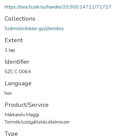
https://bea.fszek.hu/handle/20.500.14711/71727
Collections
Számolócédula-gyűjtemény
Extent
1 lap
Identifier
SZC C 0064
Language
hun
Product/Service
Márkanév:Maggi
Termék/szolgáltatás:élelmiszer
Type