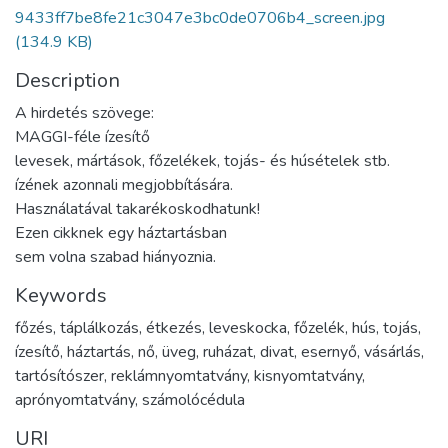
9433ff7be8fe21c3047e3bc0de0706b4_screen.jpg
(134.9 KB)
Description
A hirdetés szövege:
MAGGI-féle ízesítő
levesek, mártások, főzelékek, tojás- és húsételek stb.
ízének azonnali megjobbítására.
Használatával takarékoskodhatunk!
Ezen cikknek egy háztartásban
sem volna szabad hiányoznia.
Keywords
főzés
,
táplálkozás
,
étkezés
,
leveskocka
,
főzelék
,
hús
,
tojás
,
ízesítő
,
háztartás
,
nő
,
üveg
,
ruházat
,
divat
,
esernyő
,
vásárlás
,
tartósítószer
,
reklámnyomtatvány
,
kisnyomtatvány
,
aprónyomtatvány
,
számolócédula
URI