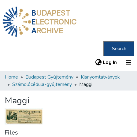
B
UDAPEST
E
LECTRONIC
A
RCHIVE
Search
(current
Log In
Home
Budapest Gyűjtemény
Kisnyomtatványok
Communities & Collections
Számolócédula-gyűjtemény
Maggi
All of DSpace
Maggi
Statistics
About us
Files