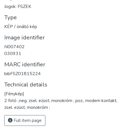
Jogok: FSZEK
Type
KÉP / önálló kép
Image identifier
N007402
030931
MARC identifier
bibFSZ01815224
Technical details
[Fénykép]
2 fotó :,neg. zsel. ezüst, monokróm ; poz., modern kontakt,
zsel. ezüst, monokróm ;
Full item page