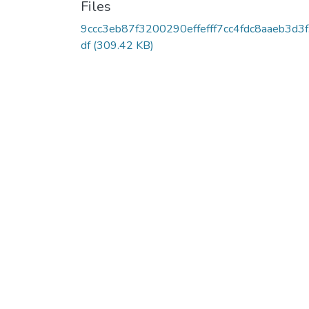
Files
9ccc3eb87f3200290effefff7cc4fdc8aaeb3d3f
df
(309.42 KB)