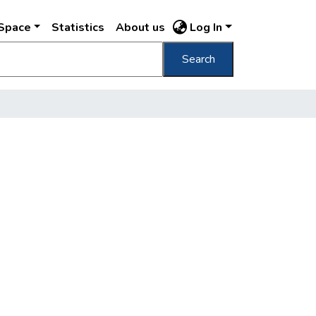
DSpace
Statistics
About us
Log In
Search