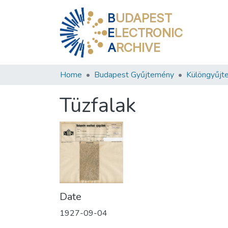
B
UDAPEST
E
LECTRONIC
A
RCHIVE
Home
Budapest Gyűjtemény
Különgyűjt
Tüzfalak
Date
1927-09-04