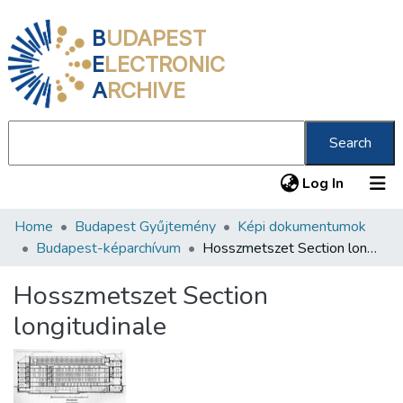
B
UDAPEST
E
LECTRONIC
A
RCHIVE
Search
(current
Log In
Home
Budapest Gyűjtemény
Képi dokumentumok
Communities & Collections
Budapest-képarchívum
Hosszmetszet Section longitudinale
All of DSpace
Hosszmetszet Section
Statistics
longitudinale
About us