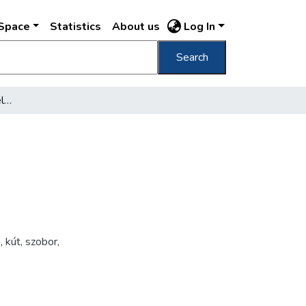
DSpace
Statistics
About us
Log In
Search
Úrfelmutatás Béke-kút felszentelése
s
,
kút
,
szobor
,