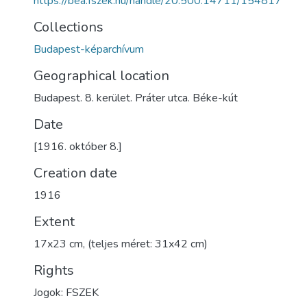
https://bea.fszek.hu/handle/20.500.14711/154817
Collections
Budapest-képarchívum
Geographical location
Budapest. 8. kerület. Práter utca. Béke-kút
Date
[1916. október 8.]
Creation date
1916
Extent
17x23 cm, (teljes méret: 31x42 cm)
Rights
Jogok: FSZEK