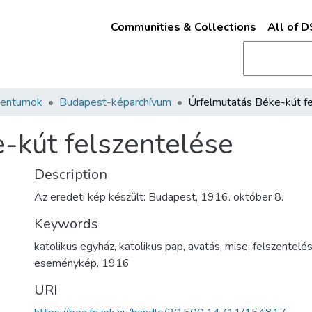
Communities & Collections
All of 
mentumok
Budapest-képarchívum
-kút felszentelése
Description
Az eredeti kép készült: Budapest, 1916. október 8.
Keywords
katolikus egyház
,
katolikus pap
,
avatás
,
mise
,
felszentelé
eseménykép
,
1916
URI