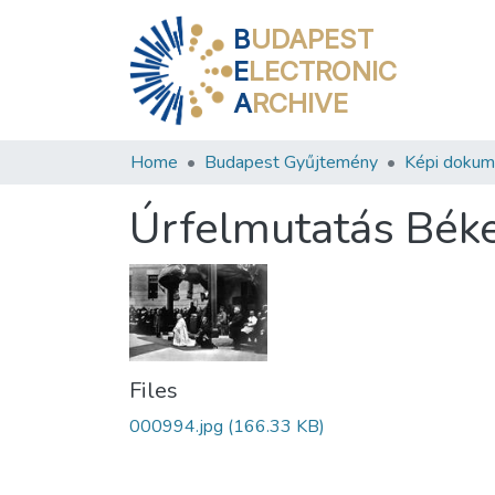
B
UDAPEST
E
LECTRONIC
A
RCHIVE
Home
Budapest Gyűjtemény
Képi doku
Úrfelmutatás Béke
Files
000994.jpg
(166.33 KB)