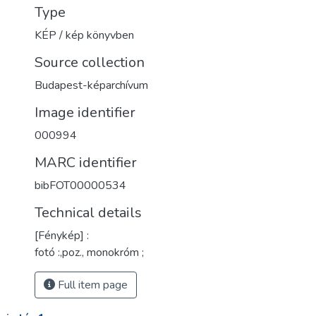
Type
KÉP / kép könyvben
Source collection
Budapest-képarchívum
Image identifier
000994
MARC identifier
bibFOT00000534
Technical details
[Fénykép] :
fotó :,poz., monokróm ;
Full item page