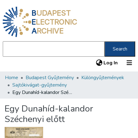
B
UDAPEST
E
LECTRONIC
A
RCHIVE
Search
(current
Log In
Home
Budapest Gyűjtemény
Különgyűjtemények
Communities & Collections
Sajtókivágat-gyűjtemény
All of DSpace
Egy Dunahíd-kalandor Széchenyi előtt
Statistics
Egy Dunahíd-kalandor
About us
Széchenyi előtt