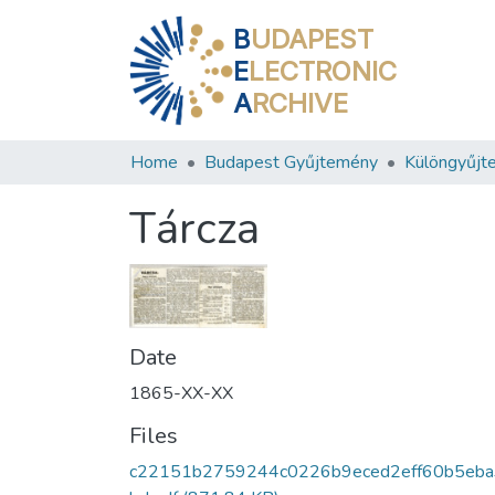
B
UDAPEST
E
LECTRONIC
A
RCHIVE
Home
Budapest Gyűjtemény
Különgyűjt
Tárcza
Date
1865-XX-XX
Files
c22151b2759244c0226b9eced2eff60b5eb