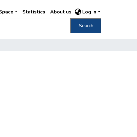
DSpace
Statistics
About us
Log In
Search