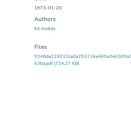
1973-01-20
Authors
Kő András
Files
9348da319013ca0a293216e469a3e6599a
63ba.pdf
(724.27 KB)