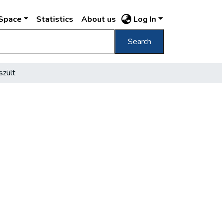
DSpace
Statistics
About us
Log In
Search
szült