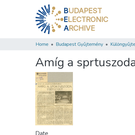
B
UDAPEST
E
LECTRONIC
A
RCHIVE
Home
Budapest Gyűjtemény
Különgyűjt
Amíg a sprtuszoda
Date