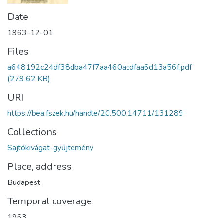
Date
1963-12-01
Files
a648192c24df38dba47f7aa460acdfaa6d13a56f.pdf
(279.62 KB)
URI
https://bea.fszek.hu/handle/20.500.14711/131289
Collections
Sajtókivágat-gyűjtemény
Place, address
Budapest
Temporal coverage
1963