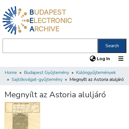
B
UDAPEST
E
LECTRONIC
A
RCHIVE
Search
(current
Log In
Home
Budapest Gyűjtemény
Különgyűjtemények
Communities & Collections
Sajtókivágat-gyűjtemény
Megnyílt az Astoria aluljáró
All of DSpace
Megnyílt az Astoria aluljáró
Statistics
About us