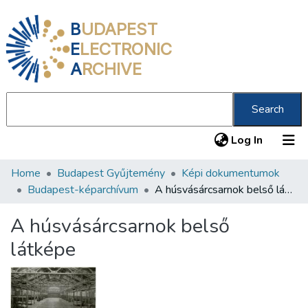
B
UDAPEST
E
LECTRONIC
A
RCHIVE
Search
(current
Log In
Home
Budapest Gyűjtemény
Képi dokumentumok
Communities & Collections
Budapest-képarchívum
A húsvásárcsarnok belső látképe
All of DSpace
A húsvásárcsarnok belső
Statistics
látképe
About us