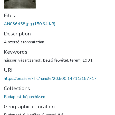
Files
AN036458.jpg
(150.64 KB)
Description
A szerző azonosítatlan
Keywords
húsipar
,
vásárcsarnok
,
belső felvétel
,
terem
,
1931
URI
https://bea.fszek.hu/handle/20.500.14711/157717
Collections
Budapest-képarchívum
Geographical location