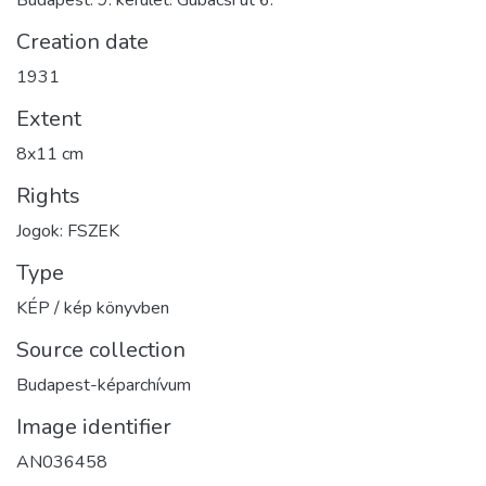
Budapest. 9. kerület. Gubacsi út 6.
Creation date
1931
Extent
8x11 cm
Rights
Jogok: FSZEK
Type
KÉP / kép könyvben
Source collection
Budapest-képarchívum
Image identifier
AN036458