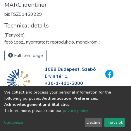
MARC identifier
bibFSZ01469229
Technical details
[Fénykép]
fotó :,poz., nyomtatott reprodukció, monokróm ;
Full item page
1088 Budapest, Szabó
Ervin tér 1.
+36-1-411-5000
info@fszek.hu
We collect and process your personal information for the
https://fszek.hu
following purposes:
Authentication, Preferences,
Acknowledgement and Statistics
.
To learn more, please read our
privacy policy
.
Customize
Decline
That's ok