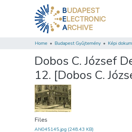
B
UDAPEST
E
LECTRONIC
A
RCHIVE
Home
Budapest Gyűjtemény
Képi doku
Dobos C. József 
12. [Dobos C. Józ
Files
AN045145.jpg
(248.43 KB)