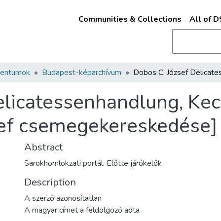
Communities & Collections
All of 
mentumok
Budapest-képarchívum
Delicatessenhandlung, K
sef csemegekereskedése]
Abstract
Sarokhomlokzati portál. Előtte járókelők
Description
A szerző azonosítatlan
A magyar címet a feldolgozó adta