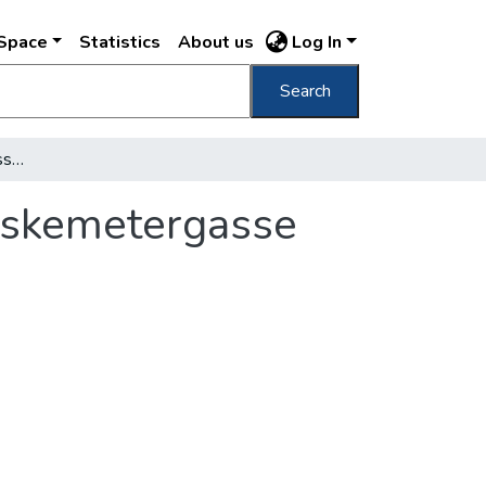
DSpace
Statistics
About us
Log In
Search
Dobos C. József Delicatessenhandlung, Kecskemetergasse 12. [Dobos C. József csemegekereskedése]
ecskemetergasse