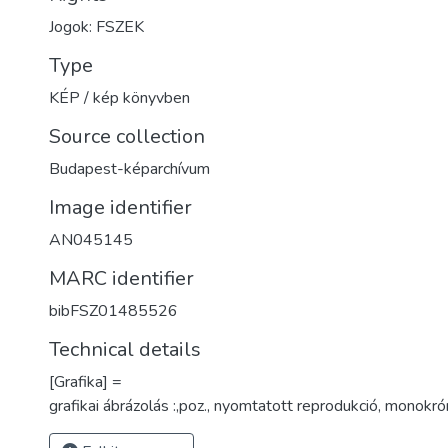
Jogok: FSZEK
Type
KÉP / kép könyvben
Source collection
Budapest-képarchívum
Image identifier
AN045145
MARC identifier
bibFSZ01485526
Technical details
[Grafika] =
grafikai ábrázolás :,poz., nyomtatott reprodukció, monokró