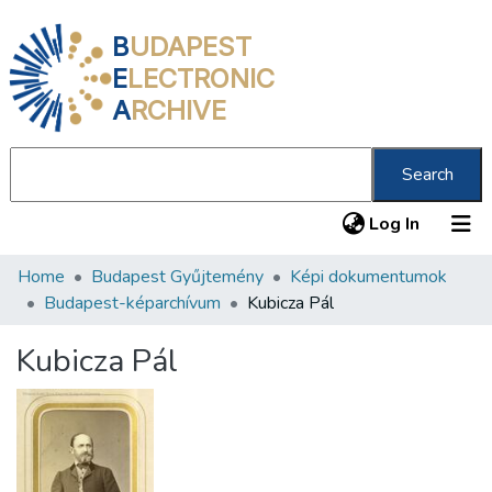
B
UDAPEST
E
LECTRONIC
A
RCHIVE
Search
(current
Log In
Home
Budapest Gyűjtemény
Képi dokumentumok
Communities & Collections
Budapest-képarchívum
Kubicza Pál
All of DSpace
Kubicza Pál
Statistics
About us