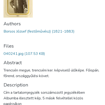
Authors
Borsos József (festőművész) (1821-1883)
Files
040241.jpg
(107.53 KB)
Abstract
Trencsén megye, trencséni ker. képviselő ülőképe. Főispán,
főrend, országgyűlési követ.
Description
Cím a tartalomjegyzék sorszámozott jegyzékében
Albumba illesztett kép, 5 másik felvétellel közös
papírcsíkon