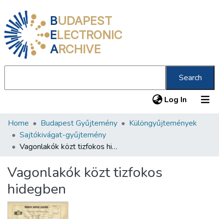
B
UDAPEST
E
LECTRONIC
A
RCHIVE
Search
(current
Log In
Home
Budapest Gyűjtemény
Különgyűjtemények
Communities & Collections
Sajtókivágat-gyűjtemény
All of DSpace
Vagonlakók közt tizfokos hidegben
Statistics
Vagonlakók közt tizfokos
About us
hidegben