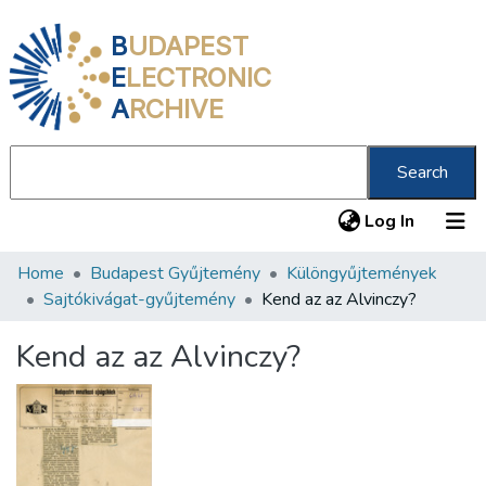
B
UDAPEST
E
LECTRONIC
A
RCHIVE
Search
(current
Log In
Home
Budapest Gyűjtemény
Különgyűjtemények
Communities & Collections
Sajtókivágat-gyűjtemény
Kend az az Alvinczy?
All of DSpace
Kend az az Alvinczy?
Statistics
About us