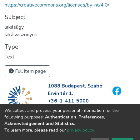
https://creativecommons.org/licenses/by-nc/4.0/
Subject
lakásügy
lakásviszonyok
Type
Text
Full item page
1088 Budapest, Szabó
Ervin tér 1.
+36-1-411-5000
info@fszek.hu
We collect and process your personal information for the
https://fszek.hu
following purposes:
Authentication, Preferences,
Acknowledgement and Statistics
.
To learn more, please read our
privacy policy
.