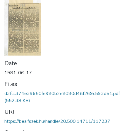
Date
1981-06-17
Files
d3fcc374e39650fe980b2e8080d48f269c593d51.pdf
(552.39 KB)
URI
https://bea.fszek.hu/handle/20.500.14711/117237