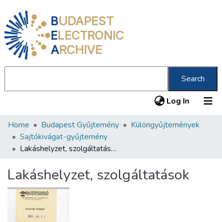
B
UDAPEST
E
LECTRONIC
A
RCHIVE
Search
(current
Log In
Home
Budapest Gyűjtemény
Különgyűjtemények
Communities & Collections
Sajtókivágat-gyűjtemény
All of DSpace
Lakáshelyzet, szolgáltatások
Statistics
Lakáshelyzet, szolgáltatások
About us