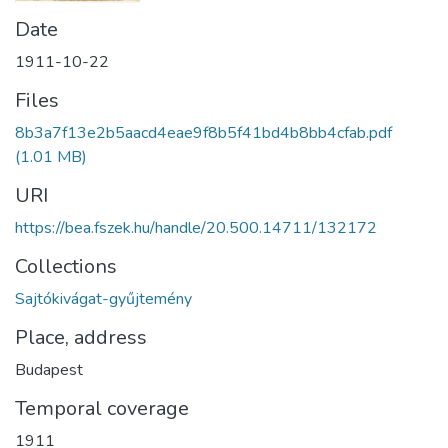
Date
1911-10-22
Files
8b3a7f13e2b5aacd4eae9f8b5f41bd4b8bb4cfab.pdf
(1.01 MB)
URI
https://bea.fszek.hu/handle/20.500.14711/132172
Collections
Sajtókivágat-gyűjtemény
Place, address
Budapest
Temporal coverage
1911