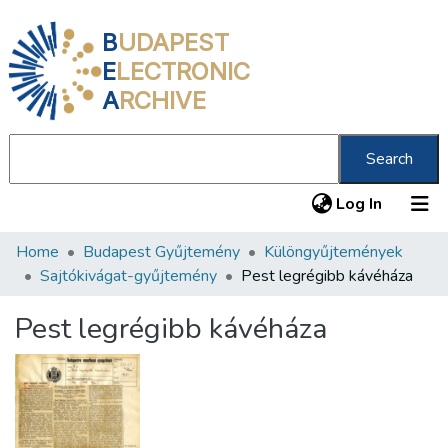
B
UDAPEST
E
LECTRONIC
A
RCHIVE
Search
(current
Log In
Home
Budapest Gyűjtemény
Különgyűjtemények
Communities & Collections
Sajtókivágat-gyűjtemény
Pest legrégibb kávéháza
All of DSpace
Pest legrégibb kávéháza
Statistics
About us