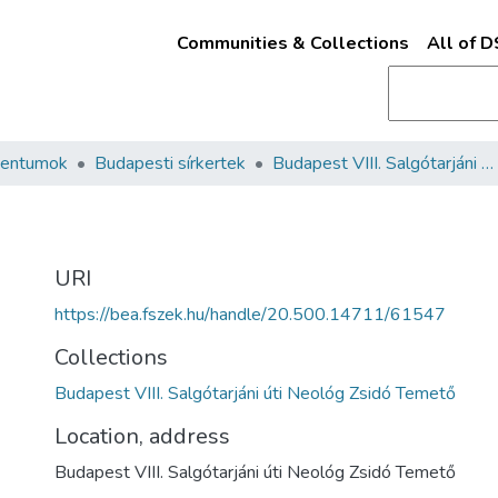
Communities & Collections
All of 
mentumok
Budapesti sírkertek
Budapest VIII. Salgótarjáni úti Neológ Zsidó Temető
URI
https://bea.fszek.hu/handle/20.500.14711/61547
Collections
Budapest VIII. Salgótarjáni úti Neológ Zsidó Temető
Location, address
Budapest VIII. Salgótarjáni úti Neológ Zsidó Temető