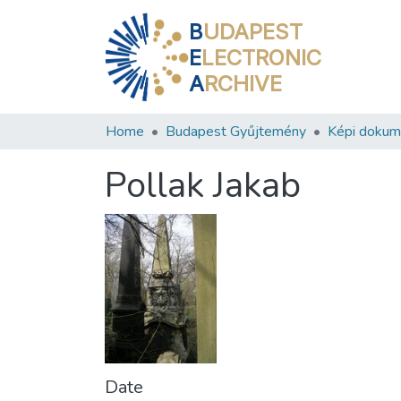
B
UDAPEST
E
LECTRONIC
A
RCHIVE
Home
Budapest Gyűjtemény
Képi doku
Pollak Jakab
Date