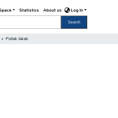
DSpace
Statistics
About us
Log In
Search
Pollak Jakab