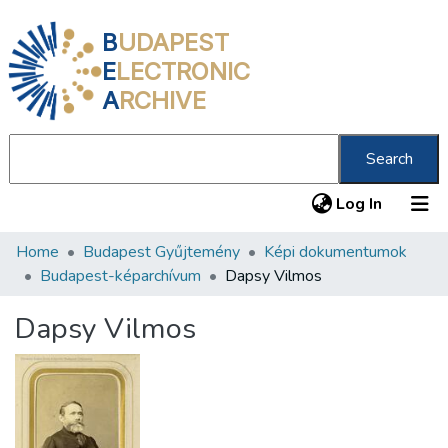
B
UDAPEST
E
LECTRONIC
A
RCHIVE
Search
(current
Log In
Home
Budapest Gyűjtemény
Képi dokumentumok
Communities & Collections
Budapest-képarchívum
Dapsy Vilmos
All of DSpace
Dapsy Vilmos
Statistics
About us