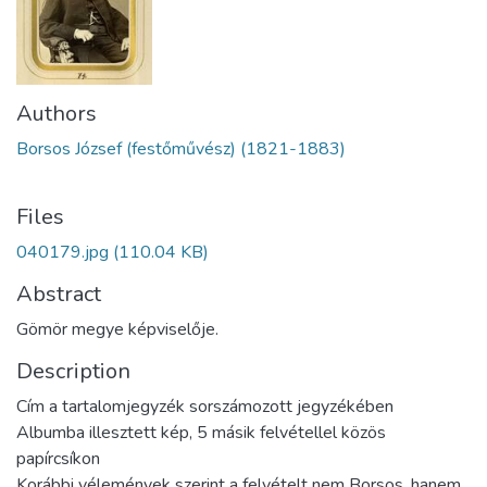
Authors
Borsos József (festőművész) (1821-1883)
Files
040179.jpg
(110.04 KB)
Abstract
Gömör megye képviselője.
Description
Cím a tartalomjegyzék sorszámozott jegyzékében
Albumba illesztett kép, 5 másik felvétellel közös
papírcsíkon
Korábbi vélemények szerint a felvételt nem Borsos, hanem