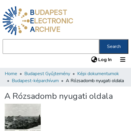
B
UDAPEST
E
LECTRONIC
A
RCHIVE
Search
(current
Log In
Home
Budapest Gyűjtemény
Képi dokumentumok
Communities & Collections
Budapest-képarchívum
A Rózsadomb nyugati oldala
All of DSpace
A Rózsadomb nyugati oldala
Statistics
About us