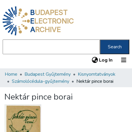
B
UDAPEST
E
LECTRONIC
A
RCHIVE
Search
(current
Log In
Home
Budapest Gyűjtemény
Kisnyomtatványok
Communities & Collections
Számolócédula-gyűjtemény
Nektár pince borai
All of DSpace
Nektár pince borai
Statistics
About us