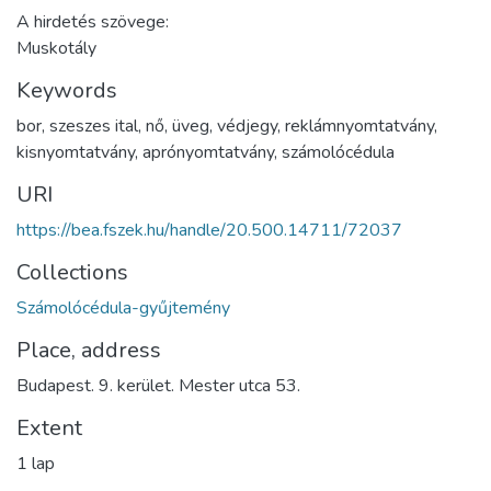
A hirdetés szövege:
Muskotály
Keywords
bor
,
szeszes ital
,
nő
,
üveg
,
védjegy
,
reklámnyomtatvány
,
kisnyomtatvány
,
aprónyomtatvány
,
számolócédula
URI
https://bea.fszek.hu/handle/20.500.14711/72037
Collections
Számolócédula-gyűjtemény
Place, address
Budapest. 9. kerület. Mester utca 53.
Extent
1 lap