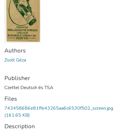
Authors
Zsolt Géza
Publisher
Czettel Deutsch és TSA
Files
743458686e81ffe43265aa6c6530f502_screen.jpg
(161.65 KB)
Description