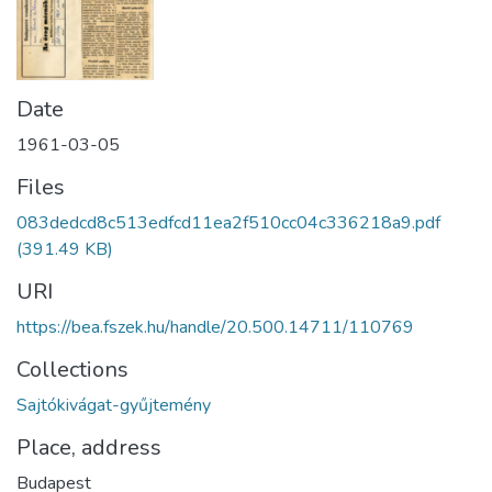
Date
1961-03-05
Files
083dedcd8c513edfcd11ea2f510cc04c336218a9.pdf
(391.49 KB)
URI
https://bea.fszek.hu/handle/20.500.14711/110769
Collections
Sajtókivágat-gyűjtemény
Place, address
Budapest