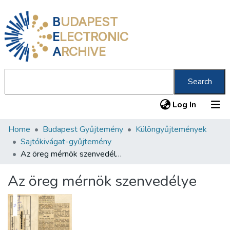
B
UDAPEST
E
LECTRONIC
A
RCHIVE
Search
(current
Log In
Home
Budapest Gyűjtemény
Különgyűjtemények
Communities & Collections
Sajtókivágat-gyűjtemény
All of DSpace
Az öreg mérnök szenvedélye
Statistics
Az öreg mérnök szenvedélye
About us