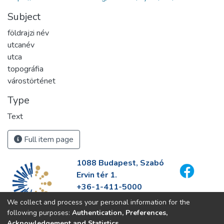
Subject
földrajzi név
utcanév
utca
topográfia
várostörténet
Type
Text
Full item page
1088 Budapest, Szabó
Ervin tér 1.
+36-1-411-5000
info@fszek.hu
We collect and process your personal information for the
https://fszek.hu
following purposes:
Authentication, Preferences,
Acknowledgement and Statistics
.