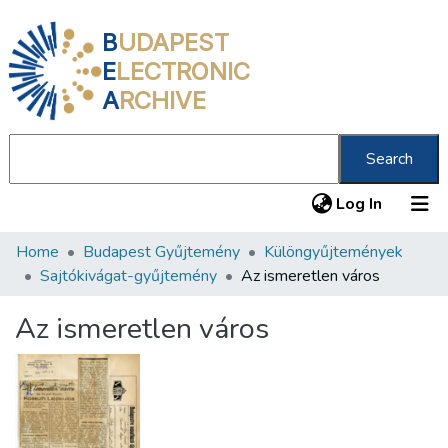
B
UDAPEST
E
LECTRONIC
A
RCHIVE
Search
(current
Log In
Home
Budapest Gyűjtemény
Különgyűjtemények
Communities & Collections
Sajtókivágat-gyűjtemény
Az ismeretlen város
All of DSpace
Az ismeretlen város
Statistics
About us