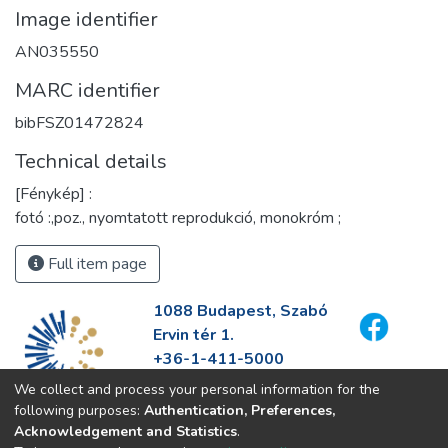
Image identifier
AN035550
MARC identifier
bibFSZ01472824
Technical details
[Fénykép] :
fotó :,poz., nyomtatott reprodukció, monokróm ;
Full item page
1088 Budapest, Szabó
Ervin tér 1.
+36-1-411-5000
info@fszek.hu
We collect and process your personal information for the
https://fszek.hu
following purposes:
Authentication, Preferences,
Acknowledgement and Statistics
.