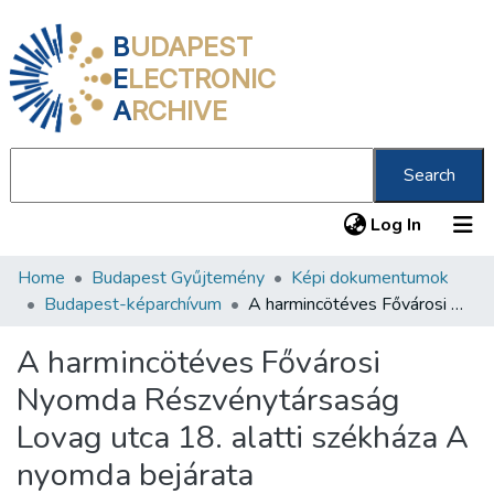
B
UDAPEST
E
LECTRONIC
A
RCHIVE
Search
(current
Log In
Home
Budapest Gyűjtemény
Képi dokumentumok
Communities & Collections
Budapest-képarchívum
A harmincötéves Fővárosi Nyomda Részvénytársaság Lovag utca 18. alatti székháza A nyomda bejárata
All of DSpace
A harmincötéves Fővárosi
Statistics
Nyomda Részvénytársaság
About us
Lovag utca 18. alatti székháza A
nyomda bejárata