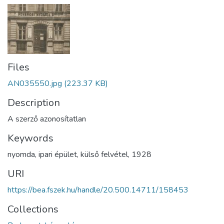
Files
AN035550.jpg
(223.37 KB)
Description
A szerző azonosítatlan
Keywords
nyomda
,
ipari épület
,
külső felvétel
,
1928
URI
https://bea.fszek.hu/handle/20.500.14711/158453
Collections