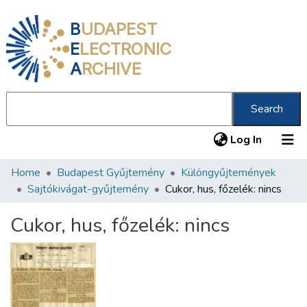
B
UDAPEST
E
LECTRONIC
A
RCHIVE
Search
(current
Log In
Home
Budapest Gyűjtemény
Különgyűjtemények
Communities & Collections
Sajtókivágat-gyűjtemény
Cukor, hus, főzelék: nincs
All of DSpace
Cukor, hus, főzelék: nincs
Statistics
About us