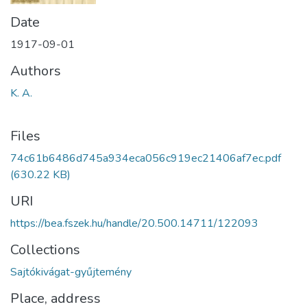
Date
1917-09-01
Authors
K. A.
Files
74c61b6486d745a934eca056c919ec21406af7ec.pdf
(630.22 KB)
URI
https://bea.fszek.hu/handle/20.500.14711/122093
Collections
Sajtókivágat-gyűjtemény
Place, address