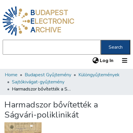
B
UDAPEST
E
LECTRONIC
A
RCHIVE
Search
(current
Log In
Home
Budapest Gyűjtemény
Különgyűjtemények
Communities & Collections
Sajtókivágat-gyűjtemény
All of DSpace
Harmadszor bővítették a Ságvári-poliklinikát
Statistics
Harmadszor bővítették a
About us
Ságvári-poliklinikát