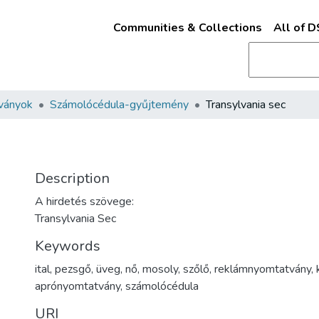
Communities & Collections
All of 
ványok
Számolócédula-gyűjtemény
Transylvania sec
Description
A hirdetés szövege:
Transylvania Sec
Keywords
ital
,
pezsgő
,
üveg
,
nő
,
mosoly
,
szőlő
,
reklámnyomtatvány
,
aprónyomtatvány
,
számolócédula
URI