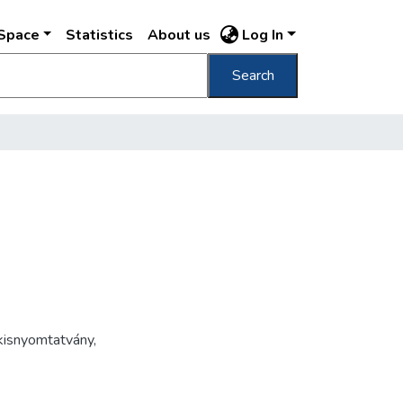
DSpace
Statistics
About us
Log In
Search
kisnyomtatvány
,