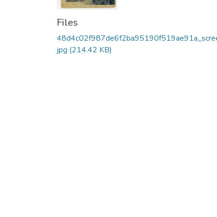
Files
48d4c02f987de6f2ba95190f519ae91a_scree
jpg
(214.42 KB)