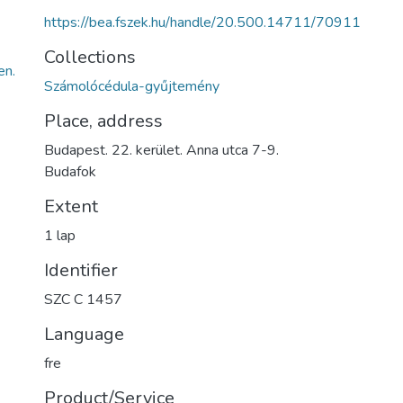
https://bea.fszek.hu/handle/20.500.14711/70911
Collections
n.
Számolócédula-gyűjtemény
Place, address
Budapest. 22. kerület. Anna utca 7-9.
Budafok
Extent
1 lap
Identifier
SZC C 1457
Language
fre
Product/Service