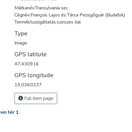
Márkanév:Transylvania sec
Cégnév:François Lajos és Társa Pezsgőgyár (Budafok)
Termék/szolgáltatás:szeszes ital
Type
Image
GPS latitute
47.430916
GPS longitude
19.0360337
Full item page
in tér 1.