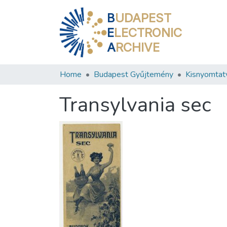
B
UDAPEST
E
LECTRONIC
A
RCHIVE
Home
Budapest Gyűjtemény
Kisnyomtat
Transylvania sec