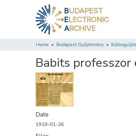
B
UDAPEST
E
LECTRONIC
A
RCHIVE
Home
Budapest Gyűjtemény
Különgyűjt
Babits professzor 
Date
1919-01-26