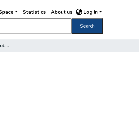
DSpace
Statistics
About us
Log In
Search
Babits professzor és a többiek