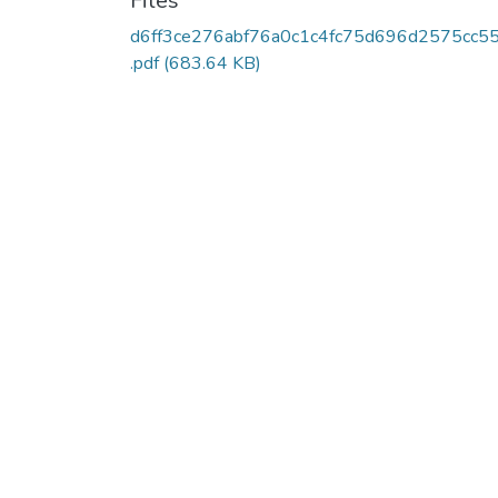
Files
d6ff3ce276abf76a0c1c4fc75d696d2575cc55
.pdf
(683.64 KB)