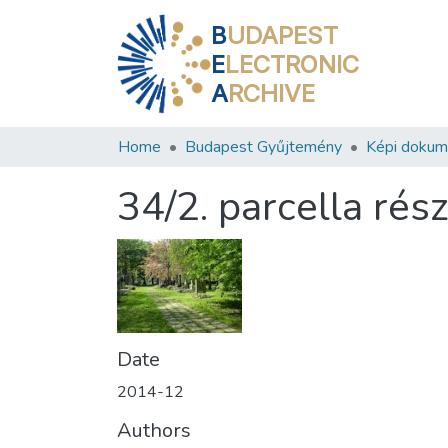
B
UDAPEST
E
LECTRONIC
A
RCHIVE
Home
Budapest Gyűjtemény
Képi doku
34/2. parcella rés
Date
2014-12
Authors