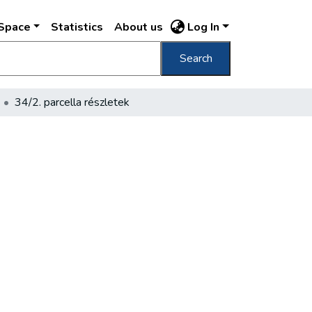
DSpace
Statistics
About us
Log In
Search
34/2. parcella részletek