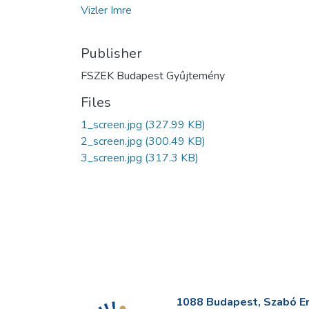
Vizler Imre
Publisher
FSZEK Budapest Gyűjtemény
Files
1_screen.jpg
(327.99 KB)
2_screen.jpg
(300.49 KB)
3_screen.jpg
(317.3 KB)
1088 Budapest, Szabó Erv