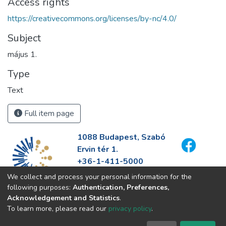
Access rights
https://creativecommons.org/licenses/by-nc/4.0/
Subject
május 1.
Type
Text
Full item page
1088 Budapest, Szabó
Ervin tér 1.
+36-1-411-5000
info@fszek.hu
We collect and process your personal information for the
https://fszek.hu
following purposes:
Authentication, Preferences,
Acknowledgement and Statistics
.
To learn more, please read our
privacy policy
.