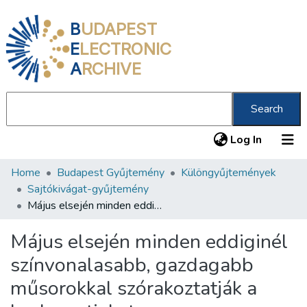
B
UDAPEST
E
LECTRONIC
A
RCHIVE
Search
(current
Log In
Home
Budapest Gyűjtemény
Különgyűjtemények
Communities & Collections
Sajtókivágat-gyűjtemény
All of DSpace
Május elsején minden eddiginél színvonalasabb, gazdagabb műsorokkal szórakoztatják a budapestieket
Statistics
Május elsején minden eddiginél
About us
színvonalasabb, gazdagabb
műsorokkal szórakoztatják a