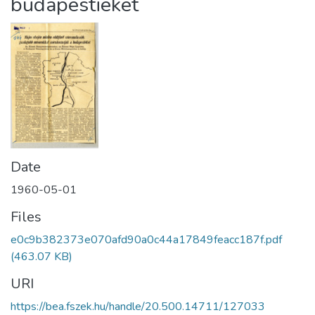
budapestieket
Date
1960-05-01
Files
e0c9b382373e070afd90a0c44a17849feacc187f.pdf
(463.07 KB)
URI
https://bea.fszek.hu/handle/20.500.14711/127033