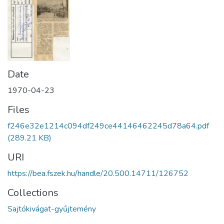
Date
1970-04-23
Files
f246e32e1214c094df249ce44146462245d78a64.pdf
(289.21 KB)
URI
https://bea.fszek.hu/handle/20.500.14711/126752
Collections
Sajtókivágat-gyűjtemény