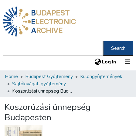
B
UDAPEST
E
LECTRONIC
A
RCHIVE
Search
(current
Log In
Home
Budapest Gyűjtemény
Különgyűjtemények
Communities & Collections
Sajtókivágat-gyűjtemény
All of DSpace
Koszorúzási ünnepség Budapesten
Statistics
Koszorúzási ünnepség
About us
Budapesten