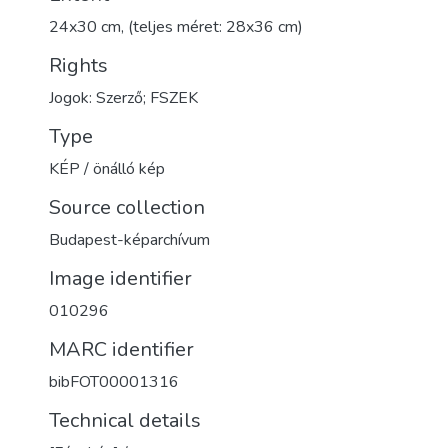
24x30 cm, (teljes méret: 28x36 cm)
Rights
Jogok: Szerző; FSZEK
Type
KÉP / önálló kép
Source collection
Budapest-képarchívum
Image identifier
010296
MARC identifier
bibFOT00001316
Technical details