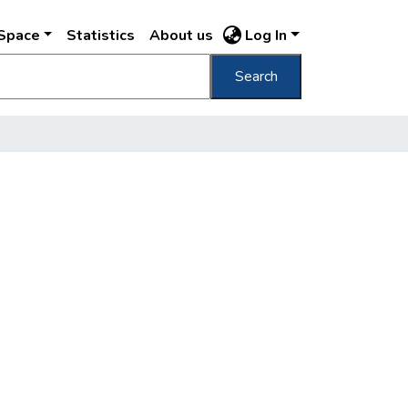
DSpace
Statistics
About us
Log In
Search