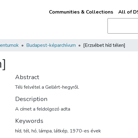
Communities & Collections
All of 
mentumok
Budapest-képarchívum
[Erzsébet híd télen]
n]
Abstract
Téli felvétel a Gellért-hegyről.
Description
A címet a feldolgozó adta
Keywords
híd
,
tél
,
hó
,
lámpa
,
látkép
,
1970-es évek