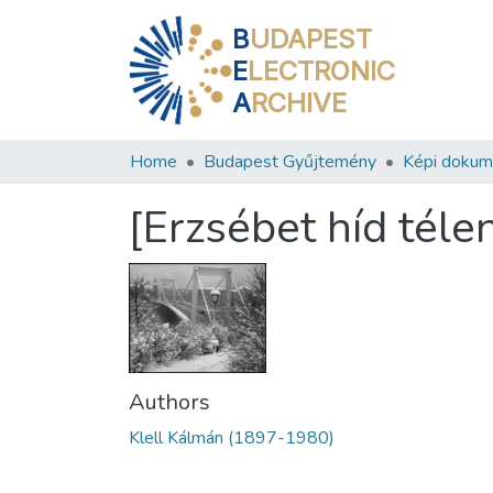
B
UDAPEST
E
LECTRONIC
A
RCHIVE
Home
Budapest Gyűjtemény
Képi doku
[Erzsébet híd téle
Authors
Klell Kálmán (1897-1980)