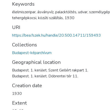
Keywords
élelmiszeripar
,
ásványvíz
,
palacktöltés
,
udvar
,
személygép
tehergépkocsi
,
közúti szállítás
,
1930
URI
https://bea.fszek.hu/handle/20.500.14711/159493
Collections
Budapest-képarchívum
Geographical location
Budapest. 1. kerület. Szent Gellért rakpart 1.
Budapest. 1. kerület. Döbrentei tér 11.
Creation date
1930
Extent