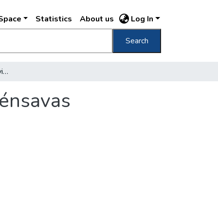
DSpace
Statistics
About us
Log In
Search
[A Hungária gyógyforrás vizéből készült, szénsavas Harmatvíz szállítása a palackozóüzemből]
zénsavas