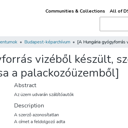
Communities & Collections
All of 
mentumok
Budapest-képarchívum
forrás vizéből készült, s
ása a palackozóüzemből]
Abstract
Az üzem udvarán szállítóautók
Description
A szerző azonosítatlan
A címet a feldolgozó adta