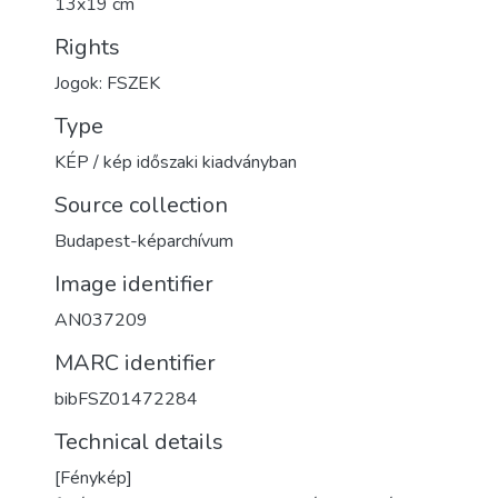
13x19 cm
Rights
Jogok: FSZEK
Type
KÉP / kép időszaki kiadványban
Source collection
Budapest-képarchívum
Image identifier
AN037209
MARC identifier
bibFSZ01472284
Technical details
[Fénykép]