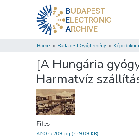
B
UDAPEST
E
LECTRONIC
A
RCHIVE
Home
Budapest Gyűjtemény
Képi doku
[A Hungária gyógy
Harmatvíz szállít
Files
AN037209.jpg
(239.09 KB)