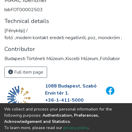
MARC identifier
bibFOT00002503
Technical details
[Fénykép] /
fotó :,modern kontakt eredeti negatívról, poz., monokróm ;
Contributor
Budapesti Történeti Múzeum.,Kiscelli Múzeum.,Fotólabor
Full item page
1088 Budapest, Szabó
Ervin tér 1.
+36-1-411-5000
info@fszek.hu
We collect and process your personal information for the
https://fszek.hu
following purposes:
Authentication, Preferences,
Acknowledgement and Statistics
.
To learn more, please read our
privacy policy
.