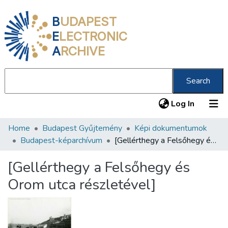
B
UDAPEST
E
LECTRONIC
A
RCHIVE
Search
(current
Log In
Home
Budapest Gyűjtemény
Képi dokumentumok
Communities & Collections
Budapest-képarchívum
[Gellérthegy a Felsőhegy és Orom utca részletével]
All of DSpace
[Gellérthegy a Felsőhegy és
Statistics
Orom utca részletével]
About us