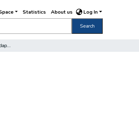
DSpace
Statistics
About us
Log In
Search
Római kori ásatások Budapesten