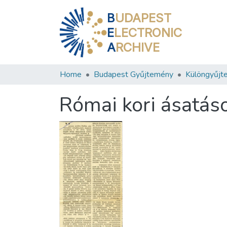
B
UDAPEST
E
LECTRONIC
A
RCHIVE
Home
Budapest Gyűjtemény
Különgyűjt
Római kori ásatá