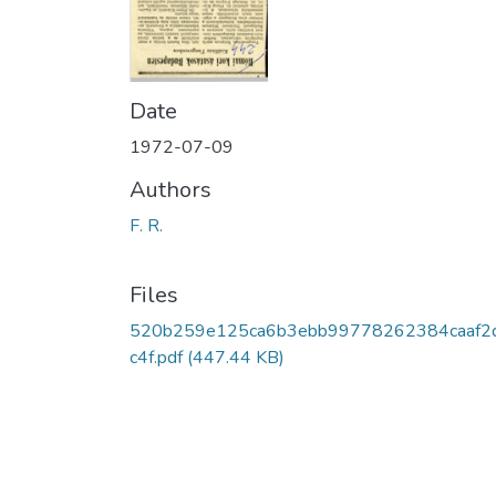
Date
1972-07-09
Authors
F. R.
Files
520b259e125ca6b3ebb99778262384caaf2
c4f.pdf
(447.44 KB)