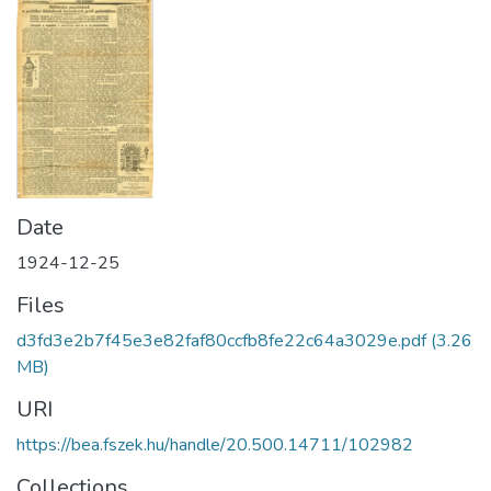
Date
1924-12-25
Files
d3fd3e2b7f45e3e82faf80ccfb8fe22c64a3029e.pdf
(3.26
MB)
URI
https://bea.fszek.hu/handle/20.500.14711/102982
Collections