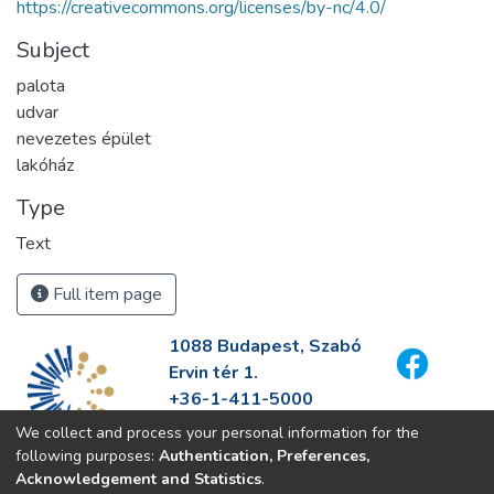
https://creativecommons.org/licenses/by-nc/4.0/
Subject
palota
udvar
nevezetes épület
lakóház
Type
Text
Full item page
1088 Budapest, Szabó
Ervin tér 1.
+36-1-411-5000
info@fszek.hu
We collect and process your personal information for the
https://fszek.hu
following purposes:
Authentication, Preferences,
Acknowledgement and Statistics
.