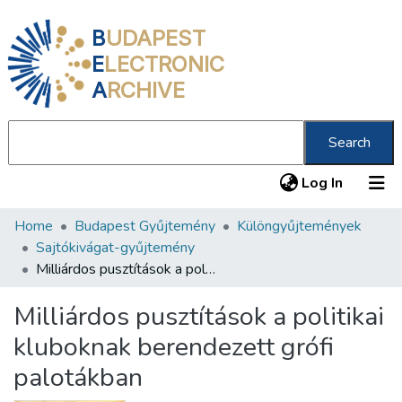
B
UDAPEST
E
LECTRONIC
A
RCHIVE
Search
(current
Log In
Home
Budapest Gyűjtemény
Különgyűjtemények
Communities & Collections
Sajtókivágat-gyűjtemény
All of DSpace
Milliárdos pusztítások a politikai kluboknak berendezett grófi palotákban
Statistics
Milliárdos pusztítások a politikai
About us
kluboknak berendezett grófi
palotákban