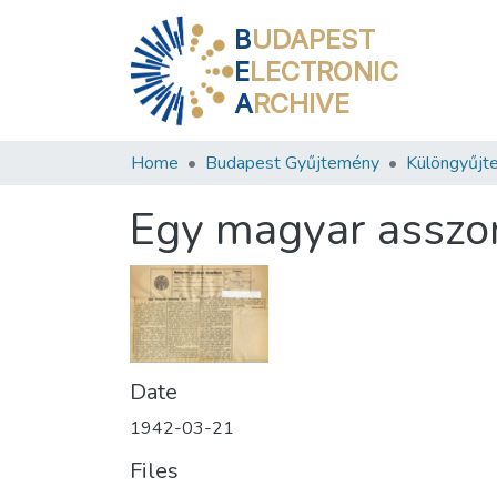
B
UDAPEST
E
LECTRONIC
A
RCHIVE
Home
Budapest Gyűjtemény
Különgyűjt
Egy magyar asszon
Date
1942-03-21
Files