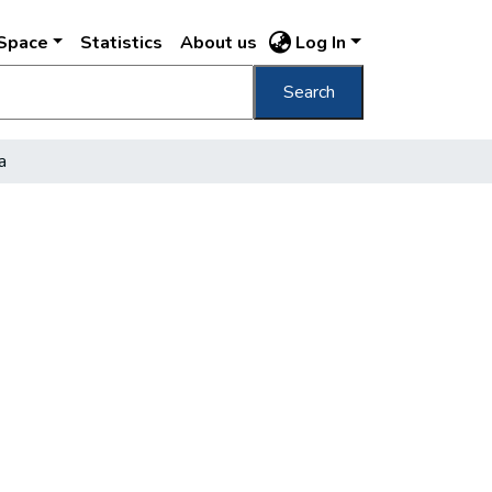
DSpace
Statistics
About us
Log In
Search
a