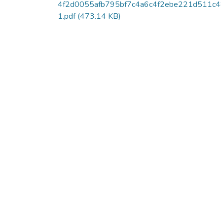
4f2d0055afb795bf7c4a6c4f2ebe221d511c
1.pdf
(473.14 KB)