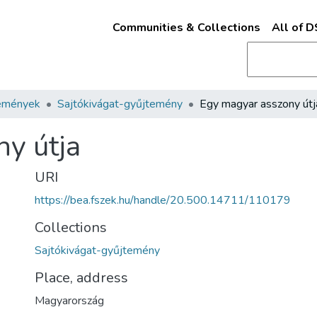
Communities & Collections
All of 
emények
Sajtókivágat-gyűjtemény
Egy magyar asszony útj
y útja
URI
https://bea.fszek.hu/handle/20.500.14711/110179
Collections
Sajtókivágat-gyűjtemény
Place, address
Magyarország