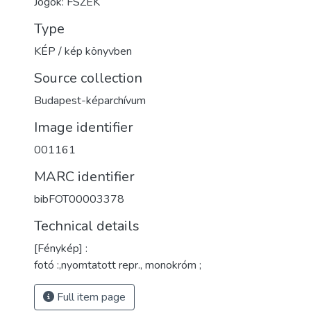
Jogok: FSZEK
Type
KÉP / kép könyvben
Source collection
Budapest-képarchívum
Image identifier
001161
MARC identifier
bibFOT00003378
Technical details
[Fénykép] :
fotó :,nyomtatott repr., monokróm ;
Full item page