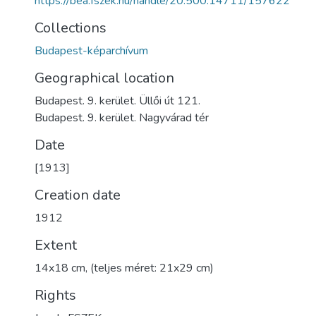
https://bea.fszek.hu/handle/20.500.14711/157622
Collections
Budapest-képarchívum
Geographical location
Budapest. 9. kerület. Üllői út 121.
Budapest. 9. kerület. Nagyvárad tér
Date
[1913]
Creation date
1912
Extent
14x18 cm, (teljes méret: 21x29 cm)
Rights