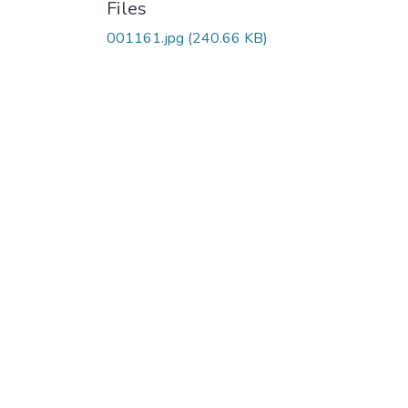
Files
001161.jpg
(240.66 KB)