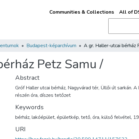
Communities & Collections
All of 
mentumok
Budapest-képarchívum
 bérház Petz Samu /
Abstract
Gróf Haller utcai bérház, Nagyvárad tér, Üllői út sarkán. 
részén óra, díszes tetőzet
Keywords
bérház
,
lakóépület
,
épületkép
,
tető
,
óra
,
külső felvétel
,
1
URI