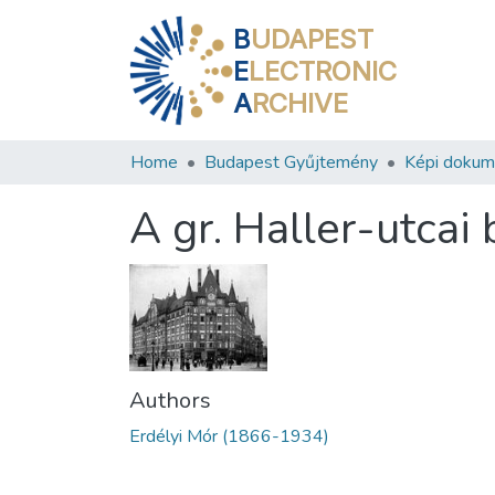
B
UDAPEST
E
LECTRONIC
A
RCHIVE
Home
Budapest Gyűjtemény
Képi doku
A gr. Haller-utcai
Authors
Erdélyi Mór (1866-1934)