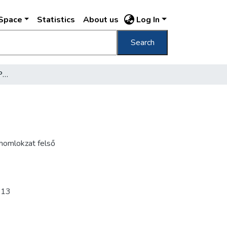
DSpace
Statistics
About us
Log In
Search
A gr. Haller-utcai bérház Petz Samu /
A homlokzat felső
913