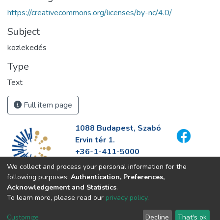
https://creativecommons.org/licenses/by-nc/4.0/
Subject
közlekedés
Type
Text
Full item page
1088 Budapest, Szabó
Ervin tér 1.
+36-1-411-5000
info@fszek.hu
We collect and process your personal information for the
https://fszek.hu
following purposes:
Authentication, Preferences,
Acknowledgement and Statistics
.
To learn more, please read our
privacy policy
.
Customize
Decline
That's ok