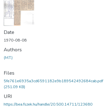
Date
1970-08-08
Authors
(M.T.)
Files
5fe761e6935a3cd6591182e9b189542492684cab.pdf
(251.09 KB)
URI
https://bea.fszek.hu/handle/20.500.14711/123680