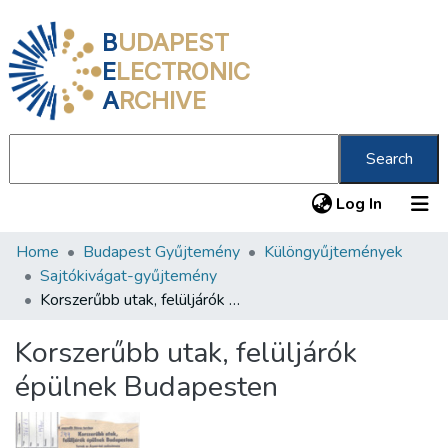
B
UDAPEST
E
LECTRONIC
A
RCHIVE
Search
(current
Log In
Home
Budapest Gyűjtemény
Különgyűjtemények
Communities & Collections
Sajtókivágat-gyűjtemény
All of DSpace
Korszerűbb utak, felüljárók épülnek Budapesten
Statistics
Korszerűbb utak, felüljárók
About us
épülnek Budapesten