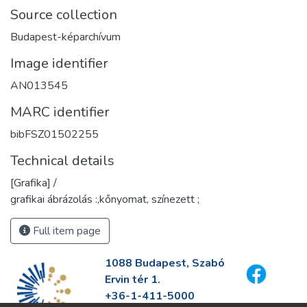
Source collection
Budapest-képarchívum
Image identifier
AN013545
MARC identifier
bibFSZ01502255
Technical details
[Grafika] /
grafikai ábrázolás :,kőnyomat, színezett ;
Full item page
1088 Budapest, Szabó
Ervin tér 1.
+36-1-411-5000