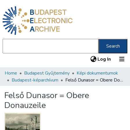
B
UDAPEST
E
LECTRONIC
A
RCHIVE
Search
(current
Log In
Home
Budapest Gyűjtemény
Képi dokumentumok
Communities & Collections
Budapest-képarchívum
Felső Dunasor = Obere Donauzeile
All of DSpace
Felső Dunasor = Obere
Statistics
Donauzeile
About us