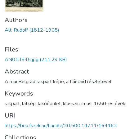
Authors
Alt, Rudolf (1812-1905)
Files
AN013545.jpg
(211.29 KB)
Abstract
A mai Belgrád rakpart képe, a Lánchíd részletével
Keywords
rakpart
,
látkép
,
lakóépület
,
klasszicizmus
,
1850-es évek
URI
https://bea.fszek.hu/handle/20.500.14711/164163
Collections