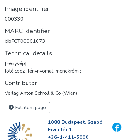
Image identifier
000330
MARC identifier
bibFOT00001673
Technical details
[Fénykép] :
fotó :,poz., fénynyomat, monokróm ;
Contributor
Verlag Anton Schroll & Co (Wien)
Full item page
1088 Budapest, Szabó
Ervin tér 1.
+36-1-411-5000