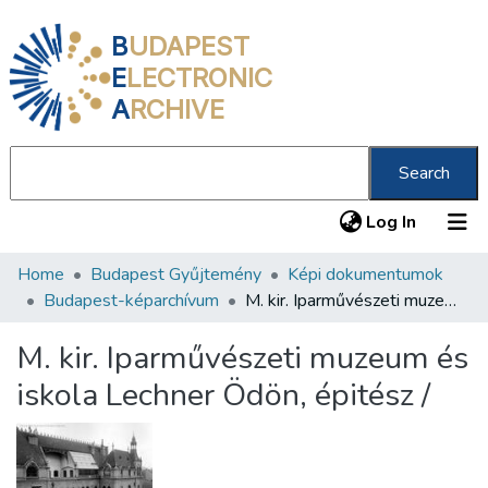
B
UDAPEST
E
LECTRONIC
A
RCHIVE
Search
(current
Log In
Home
Budapest Gyűjtemény
Képi dokumentumok
Communities & Collections
Budapest-képarchívum
M. kir. Iparművészeti muzeum és iskola Lechner Ödön, épitész /
All of DSpace
M. kir. Iparművészeti muzeum és
Statistics
iskola Lechner Ödön, épitész /
About us