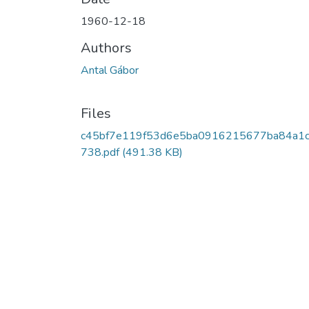
1960-12-18
Authors
Antal Gábor
Files
c45bf7e119f53d6e5ba0916215677ba84a1
738.pdf
(491.38 KB)