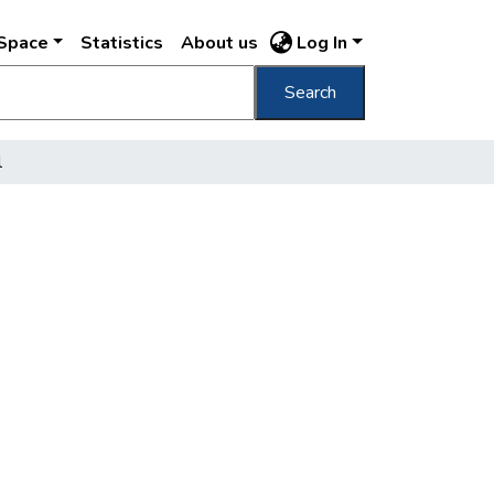
DSpace
Statistics
About us
Log In
Search
l