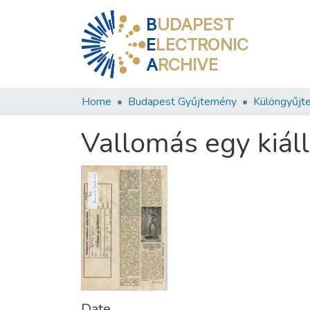
B
UDAPEST
E
LECTRONIC
A
RCHIVE
Home
Budapest Gyűjtemény
Különgyűjt
Vallomás egy kiáll
Date