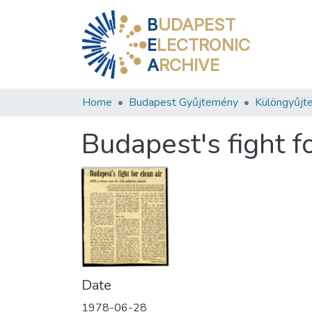
B
UDAPEST
E
LECTRONIC
A
RCHIVE
Home
Budapest Gyűjtemény
Különgyűjt
Budapest's fight fo
Date
1978-06-28