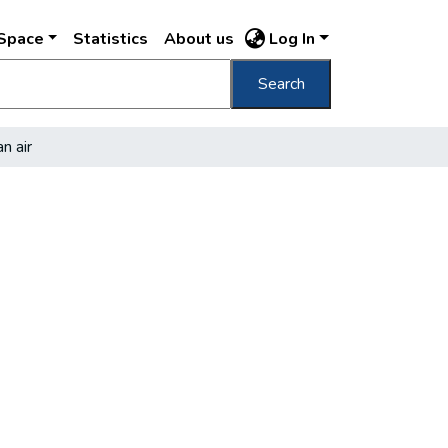
DSpace
Statistics
About us
Log In
Search
n air