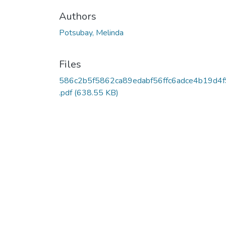
Authors
Potsubay, Melinda
Files
586c2b5f5862ca89edabf56ffc6adce4b19d4
.pdf
(638.55 KB)