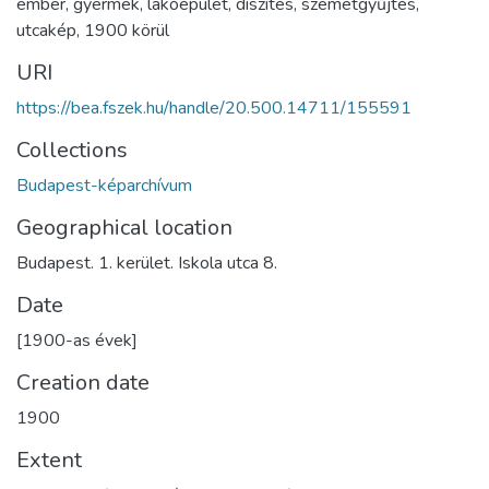
ember
,
gyermek
,
lakóépület
,
díszítés
,
szemétgyűjtés
,
utcakép
,
1900 körül
URI
https://bea.fszek.hu/handle/20.500.14711/155591
Collections
Budapest-képarchívum
Geographical location
Budapest. 1. kerület. Iskola utca 8.
Date
[1900-as évek]
Creation date
1900
Extent