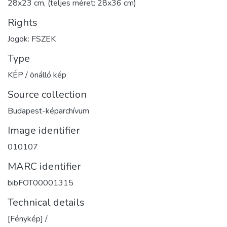
28x23 cm, (teljes méret: 28x36 cm)
Rights
Jogok: FSZEK
Type
KÉP / önálló kép
Source collection
Budapest-képarchívum
Image identifier
010107
MARC identifier
bibFOT00001315
Technical details
[Fénykép] /