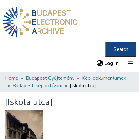
B
UDAPEST
E
LECTRONIC
A
RCHIVE
Search
(current
Log In
Home
Budapest Gyűjtemény
Képi dokumentumok
Communities & Collections
Budapest-képarchívum
[Iskola utca]
All of DSpace
[Iskola utca]
Statistics
About us