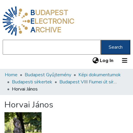
B
UDAPEST
E
LECTRONIC
A
RCHIVE
Search
(current
Log In
Home
Budapest Gyűjtemény
Képi dokumentumok
Communities & Collections
Budapesti sírkertek
Budapest VIII Fiumei út sírkert 1. rész
All of DSpace
Horvai János
Statistics
Horvai János
About us