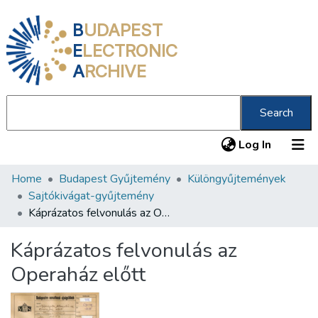
B
UDAPEST
E
LECTRONIC
A
RCHIVE
Search
(current
Log In
Home
Budapest Gyűjtemény
Különgyűjtemények
Communities & Collections
Sajtókivágat-gyűjtemény
All of DSpace
Káprázatos felvonulás az Operaház előtt
Statistics
Káprázatos felvonulás az
About us
Operaház előtt