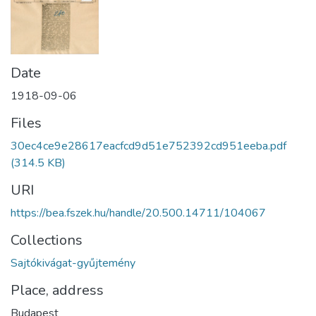
Date
1918-09-06
Files
30ec4ce9e28617eacfcd9d51e752392cd951eeba.pdf
(314.5 KB)
URI
https://bea.fszek.hu/handle/20.500.14711/104067
Collections
Sajtókivágat-gyűjtemény
Place, address
Budapest