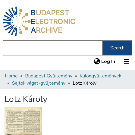
B
UDAPEST
E
LECTRONIC
A
RCHIVE
Search
(current
Log In
Home
Budapest Gyűjtemény
Különgyűjtemények
Communities & Collections
Sajtókivágat-gyűjtemény
Lotz Károly
All of DSpace
Lotz Károly
Statistics
About us