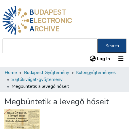
B
UDAPEST
E
LECTRONIC
A
RCHIVE
Search
(current
Log In
Home
Budapest Gyűjtemény
Különgyűjtemények
Communities & Collections
Sajtókivágat-gyűjtemény
All of DSpace
Megbüntetik a levegő hőseit
Statistics
Megbüntetik a levegő hőseit
About us