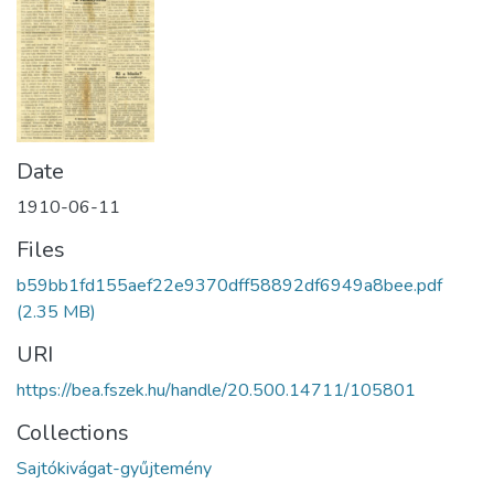
Date
1910-06-11
Files
b59bb1fd155aef22e9370dff58892df6949a8bee.pdf
(2.35 MB)
URI
https://bea.fszek.hu/handle/20.500.14711/105801
Collections
Sajtókivágat-gyűjtemény